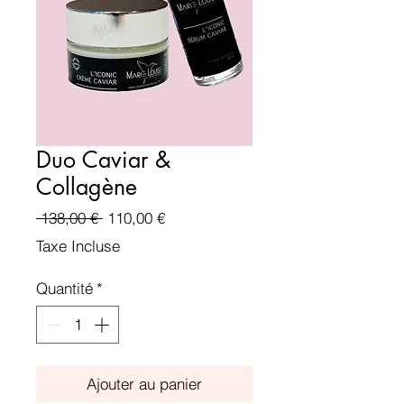
Duo Caviar &
Collagène
Prix
Prix
 138,00 € 
110,00 €
original
promotionnel
Taxe Incluse
Quantité
*
Ajouter au panier