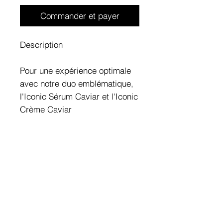
Commander et payer
Description
Pour une expérience optimale
avec notre duo emblématique,
l'Iconic Sérum Caviar et l'Iconic
Crème Caviar
Formule
100% d'actifs naturels
Bénéfice
Les produits Iconic Sérum Caviar et
Conseils d'utilisation
Iconic Crème Caviar offrent une
hydratation intense, nourrissent en
Nettoyez votre visage en profondeur
profondeur grâce à leurs extraits de