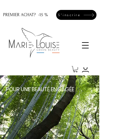
PREMIER ACHAT? -15 %
S'inscrire
POUR UNE
BE
AUTÉ ENGAGÉE