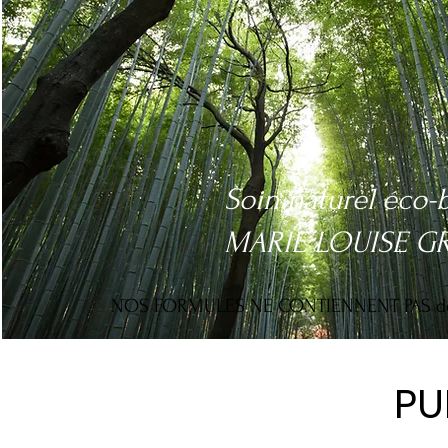
Soin naturel éco-
MARIE LOUISE GR
NOS FORMULES NE CONTIENNENT PAS de P
PU