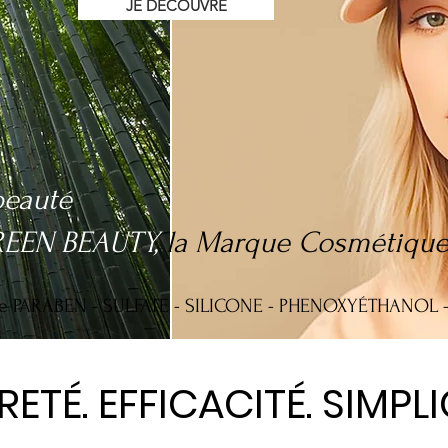
JE DECOUVRE
beauté
EEN BEAUTY,
la Marque Cosmétique
ARABEN - SULFATE - SILICONE - PHENOXYÉTHANOL - MI
RETÉ. EFFICACITÉ. SIMPLI