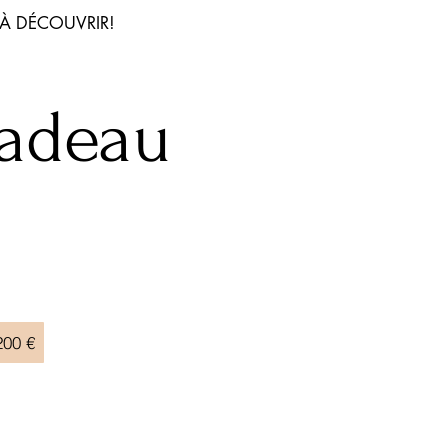
 À
DÉCOU
VRIR!
cadeau
200 €