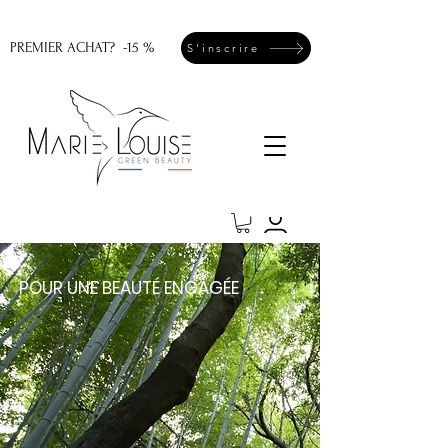
PREMIER ACHAT? -15 %
S'inscrire
POUR UNE
BE
AUTÉ ENGAGÉE