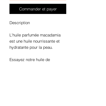
Commander et payer
Description
L'huile parfumée macadamia
est une huile nourrissante et
hydratante pour la peau.
Essayez notre huile de
macadamia pour un teint
radieux, une peau plus douce
et un bien-être renouvelé.
Formule
Huile parfum gourmand sucré